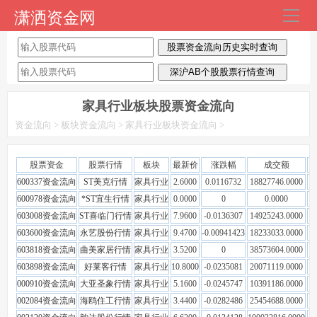
潇洒资金网
导
航
首页
每日资金流向
家具行业板块股票资金流向
板块行业资金
资金流向
>
板块资金流向
>
家具行业板块资金流向
>
主力资金流向
股票资金
股票行情
板块
最新价
涨跌幅
成交额
600337资金流向
ST美克行情
家具行业
2.6000
0.0116732
18827746.0000
7
散户资金流向
600978资金流向
*ST宜生行情
家具行业
0.0000
0
0.0000
603008资金流向
ST喜临门行情
家具行业
7.9600
-0.0136307
14925243.0000
1
今天股市最新消息
603600资金流向
永艺股份行情
家具行业
9.4700
-0.00941423
18233033.0000
1
603818资金流向
曲美家居行情
家具行业
3.5200
0
38573604.0000
2
603898资金流向
好莱客行情
家具行业
10.8000
-0.0235081
20071119.0000
1
000910资金流向
大亚圣象行情
家具行业
5.1600
-0.0245747
10391186.0000
6
002084资金流向
海鸥住工行情
家具行业
3.4400
-0.0282486
25454688.0000
1