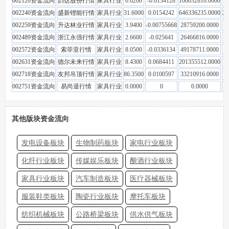
002120资金流向
韵达股份行情
家具行业
6.6200
-0.0134128
100032816.0000
5
002240资金流向
盛新锂能行情
家具行业
31.6000
0.0154242
646336235.0000
28
002259资金流向
升达林业行情
家具行业
3.9400
-0.00755668
28759200.0000
1
002489资金流向
浙江永强行情
家具行业
2.6600
-0.025641
26466816.0000
2
002572资金流向
索菲亚行情
家具行业
8.0500
-0.0336134
49178711.0000
3
002631资金流向
德尔未来行情
家具行业
8.4300
0.0684411
201355512.0000
9
002718资金流向
友邦吊顶行情
家具行业
86.3500
0.0100597
33210916.0000
1
002751资金流向
易尚退行情
家具行业
0.0000
0
0.0000
其他版块资金流向
发电设备板块
生物制药板块
家电行业板块
化纤行业板块
传媒娱乐板块
酿酒行业板块
家具行业板块
汽车制造板块
医疗器械板块
服装鞋类板块
陶瓷行业板块
摩托车板块
纺织机械板块
公路桥梁板块
供水供气板块