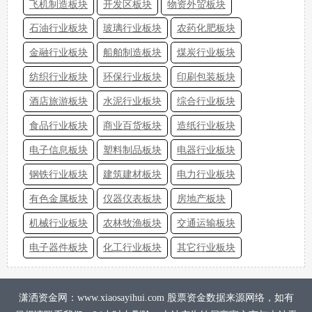
飞机制造板块
开发区板块
物资外贸板块
石油行业板块
玻璃行业板块
农药化肥板块
金融行业板块
船舶制造板块
煤炭行业板块
纺织行业板块
环保行业板块
印刷包装板块
酒店旅游板块
水泥行业板块
综合行业板块
食品行业板块
商业百货板块
造纸行业板块
电子信息板块
塑料制品板块
电器行业板块
钢铁行业板块
建筑建材板块
电力行业板块
有色金属板块
仪器仪表板块
房地产板块
机械行业板块
农林牧渔板块
交通运输板块
电子器件板块
化工行业板块
其它行业板块
潇洒资金网：www.xiaosayihui.com 股票资金数据来源网络，如有